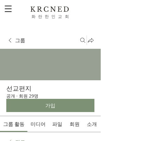
KRCNED
​화 란 한 인 교 회
Webmaster Login
그룹
선교편지
공개
·
회원 29명
가입
그룹 활동
미디어
파일
회원
소개