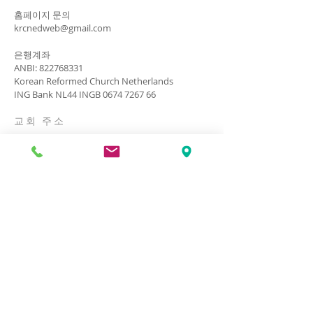
​홈페이지 문의
krcnedweb@gmail.com
은행계좌
ANBI:
822768331
Korean Reformed Church Netherlands
ING Bank NL44 INGB
0674 7267 66
​교회 주소
+31 (0)20 416 6712
De Ruyschlaan 147,
1181 PE Amstelveen
​문의 하기