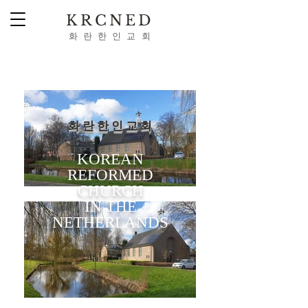
KRCNED
​화 란 한 인 교 회
Webmaster Login
화 란 한 인 교 회
KOREAN
REFORMED
CHURCH
IN THE
NETHERLANDS