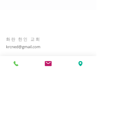
화란 한인 교회
krcned@gmail.com
​홈페이지 문의
krcnedweb@gmail.com
은행계좌
ANBI:
822768331
Korean Reformed Church Netherlands
ING Bank NL44 INGB
0674 7267 66
​교회 주소
+31 (0)20 416 6712
De Ruyschlaan 147,
1181 PE Amstelveen