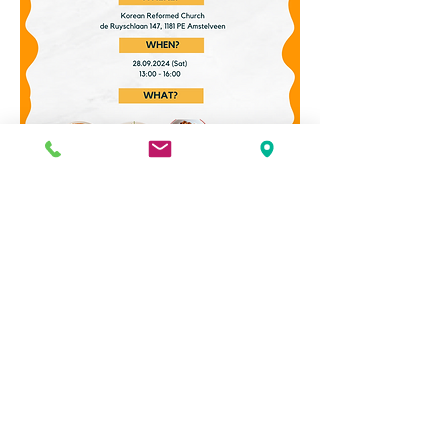
화란 한인 교회
krcned@gmail.com
​홈페이지 문의
0
krcnedweb@gmail.com
0
96
은행계좌
ANBI:
822768331
추천 게시물
Korean Reformed Church Netherlands
ING Bank NL44 INGB
0674 7267 66
가입
​교회 주소
조 장권