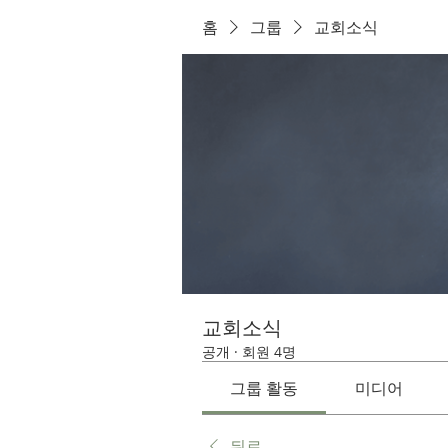
홈
그룹
교회소식
교회소식
공개
·
회원 4명
그룹 활동
미디어
뒤로