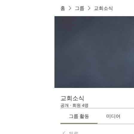
홈
그룹
교회소식
교회소식
공개
·
회원 4명
그룹 활동
미디어
뒤로