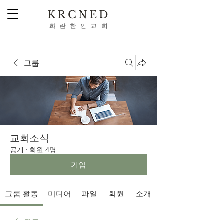
KRCNED
​화 란 한 인 교 회
Webmaster Login
그룹
교회소식
공개
·
회원 4명
가입
그룹 활동
미디어
파일
회원
소개