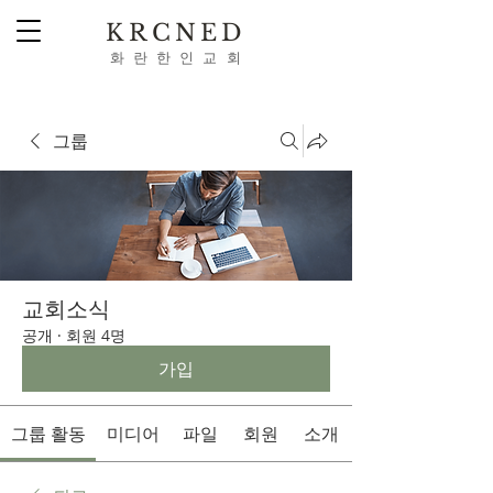
KRCNED
​화 란 한 인 교 회
Webmaster Login
그룹
교회소식
공개
·
회원 4명
가입
그룹 활동
미디어
파일
회원
소개