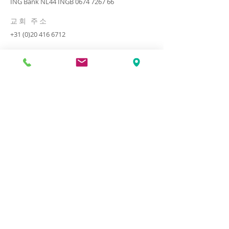
ING Bank NL44 INGB
0674 7267 66
​교회 주소
+31 (0)20 416 6712
De Ruyschlaan 147,
1181 PE Amstelveen
​문의 하기
문의하기
Copyright ⓒ 2019 All rights reserved by
화란한인교회