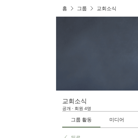
홈
그룹
교회소식
교회소식
공개
·
회원 4명
그룹 활동
미디어
뒤로