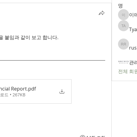
명
이
이애리
Tya
Tyagi A
역을 붙임과 같이 보고 합니다. 
rus
rushi ru
관
전체 회원
ncial Report
.pdf
로드 • 267KB