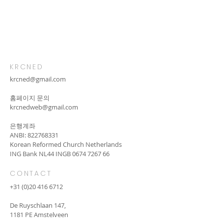
KRCNED
krcned@gmail.com
​홈페이지 문의
krcnedweb@gmail.com
은행계좌
ANBI:
822768331
Korean Reformed Church Netherlands
ING Bank NL44 INGB
0674 7267 66
CONTACT
+31 (0)20 416 6712
De Ruyschlaan 147,
1181 PE Amstelveen