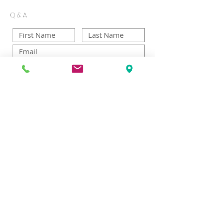
Q&A
Send
Copyright ⓒ 2019 All rights reserved by
화란한인교회
KOREAN REFORMED CHURCH IN THE NETHERLANDS
KRCNED
​화 란 한 인 교 회