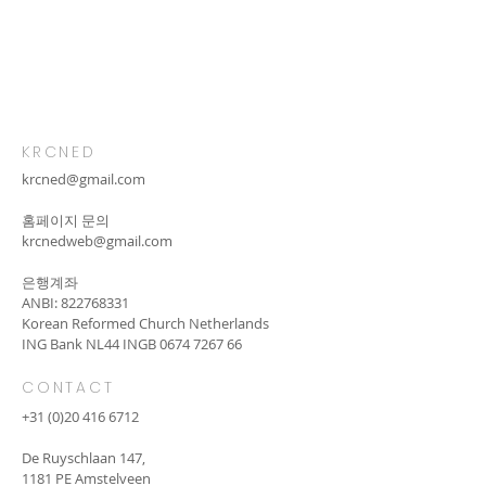
KRCNED
krcned@gmail.com
​홈페이지 문의
krcnedweb@gmail.com
은행계좌
ANBI:
822768331
Korean Reformed Church Netherlands
ING Bank NL44 INGB
0674 7267 66
CONTACT
+31 (0)20 416 6712
De Ruyschlaan 147,
1181 PE Amstelveen