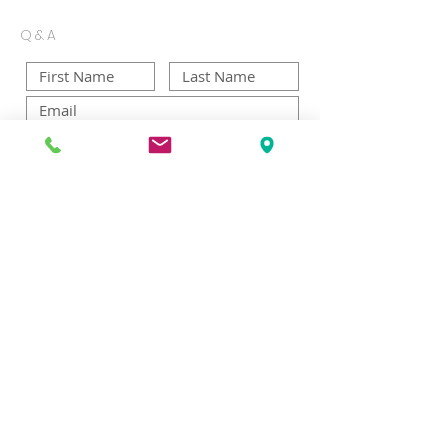
Q&A
Send
Copyright ⓒ 2019 All rights reserved by
화란한인교회
KOREAN REFORMED CHURCH IN THE NETHERLANDS
KRCNED
​화 란 한 인 교 회